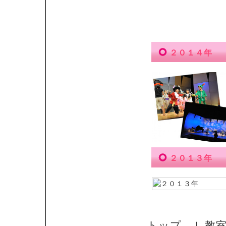
２０１４年
２０１３年
トップ
教
｜