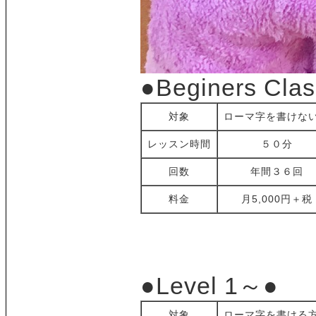
●Beginers Cla
対象
ローマ字を書けな
レッスン時間
５０分
回数
年間３６回
料金
月5,000円＋税
●Level 1～●
対象
ローマ字を書ける